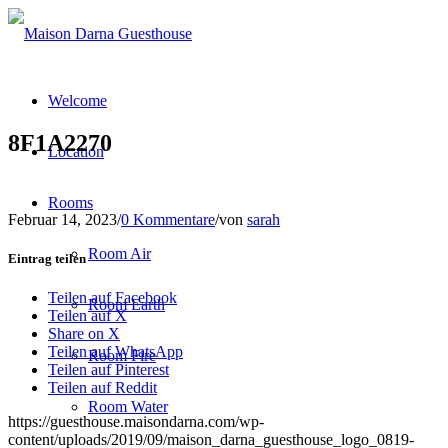
Welcome
8F1A2270
Location
Rooms
Februar 14, 2023
/
0 Kommentare
/
von
sarah
Room Air
Eintrag teilen
Teilen auf Facebook
Room Earth
Teilen auf X
Share on X
Teilen auf WhatsApp
Room Fire
Teilen auf Pinterest
Teilen auf Reddit
Room Water
https://guesthouse.maisondarna.com/wp-
content/uploads/2019/09/maison_darna_guesthouse_logo_0819-