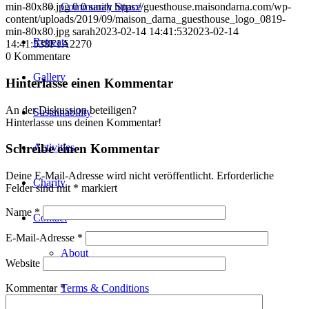
Community Space
min-80x80.jpg
0
0
sarah
https://guesthouse.maisondarna.com/wp-
content/uploads/2019/09/maison_darna_guesthouse_logo_0819-
min-80x80.jpg
sarah
2023-02-14 14:41:53
2023-02-14
Retreats
14:41:53
8F1A2270
0
Kommentare
Gallery
Hinterlasse einen Kommentar
An der Diskussion beteiligen?
Sustainability
Hinterlasse uns deinen Kommentar!
Activities
Schreibe einen Kommentar
Deine E-Mail-Adresse wird nicht veröffentlicht.
Erforderliche
Charity
Felder sind mit
*
markiert
Name
*
Contact
E-Mail-Adresse
*
About
Website
Terms & Conditions
Kommentar
*